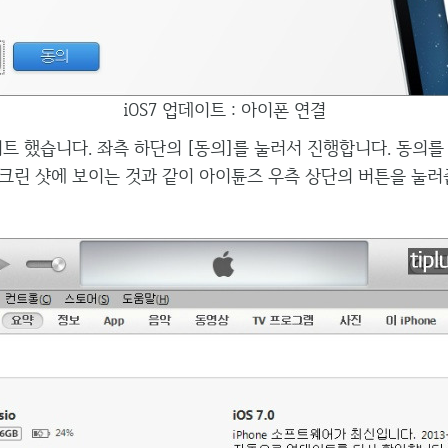
iOS7 업데이트 : 아이폰 연결
 했습니다. 좌측 하단의 [동의]를 눌러서 진행합니다. 동의를
크린 샷에 보이는 것과 같이 아이튠즈 우측 상단의 버튼을 눌러