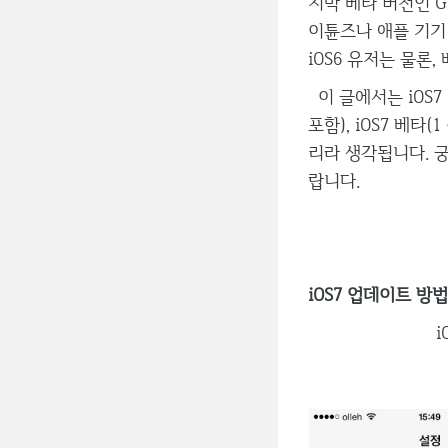
지막 베타 버전인 
이튠즈나 애플 기기
iOS6 유저는 물
이 글에서는 iOS7
포함), iOS7 베
리라 생각됩니다. 
랍니다.
iOS7 업데이트 방법