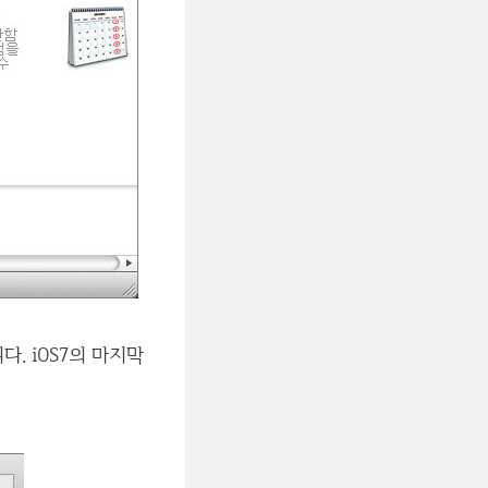
. iOS7의 마지막