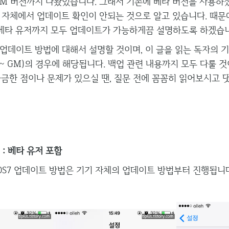
GM 버전까지 나왔었습니다. 그래서 기존에 베타 버전을 사용하
 자체에서 업데이트 확인이 안되는 것으로 알고 있습니다. 때문에
론, 베타 유저까지 모두 업데이트가 가능하게끔 설명하도록 하겠습
 업데이트 방법에 대해서 설명할 것이며, 이 글을 읽는 독자의 기기는
타(1 ~ GM)의 경우에 해당됩니다. 백업 관련 내용까지 모두 다룰
궁금한 점이나 문제가 있으실 땐, 질문 전에 꼼꼼히 읽어보시고 
 : 베타 유저 포함
iOS7 업데이트 방법은 기기 자체의 업데이트 방법부터 진행됩니다