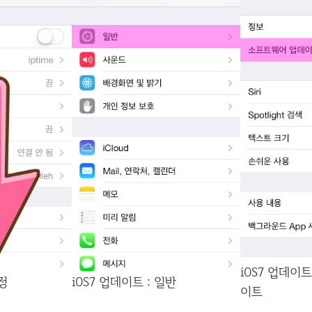
iOS7 업데이
설정
iOS7 업데이트 : 일반
이트