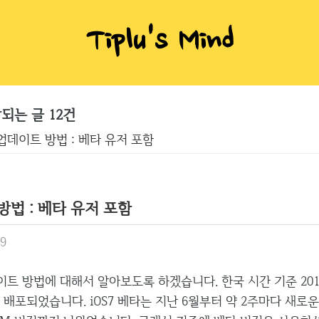
Tiplu's Mind
되는 글 12건
7 업데이트 방법 : 베타 유저 포함
 방법 : 베타 유저 포함
49
이트 방법에 대해서 알아보도록 하겠습니다. 한국 시간 기준 2013
이 배포되었습니다. iOS7 베타는 지난 6월부터 약 2주마다 새로