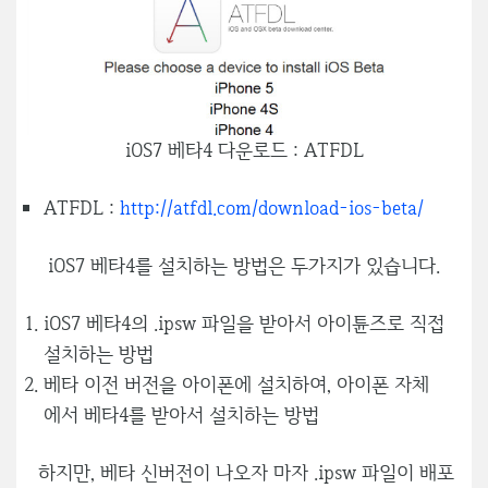
iOS7 베타4 다운로드 : ATFDL
ATFDL :
http://atfdl.com/download-ios-beta/
iOS7 베타4를 설치하는 방법은 두가지가 있습니다.
iOS7 베타4의 .ipsw 파일을 받아서 아이튠즈로 직접
설치하는 방법
베타 이전 버전을 아이폰에 설치하여, 아이폰 자체
에서 베타4를 받아서 설치하는 방법
하지만, 베타 신버전이 나오자 마자 .ipsw 파일이 배포