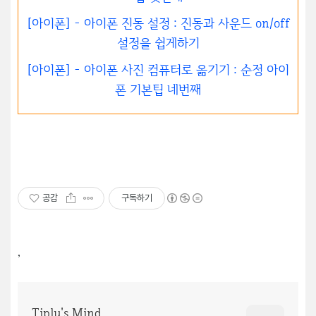
[아이폰] - 아이폰 진동 설정 : 진동과 사운드 on/off
설정을 쉽게하기
[아이폰] - 아이폰 사진 컴퓨터로 옮기기 : 순정 아이
폰 기본팁 네번째
공감
구독하기
,
Tiplu's Mind