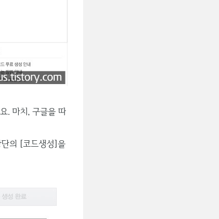
. 마치, 구글을 따
상단의 [코드생성]을