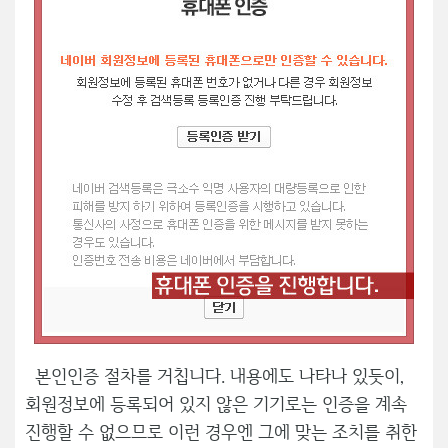
본인인증 절차를 거칩니다. 내용에도 나타나 있듯이,
회원정보에 등록되어 있지 않은 기기로는 인증을 계속
진행할 수 없으므로 이런 경우엔 그에 맞는 조치를 취한