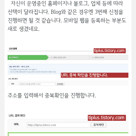
자신이 운영중인 홈페이지나 블로그, 업체 등에 따라
선택이 달라집니다. Blog와 같은 경우엔 3번째 신청을
진행하면 될 것 같습니다. 모바일 웹을 등록하는 부분도
새로 생겼네요.
주소를 입력해서 중복확인을 진행합니다.