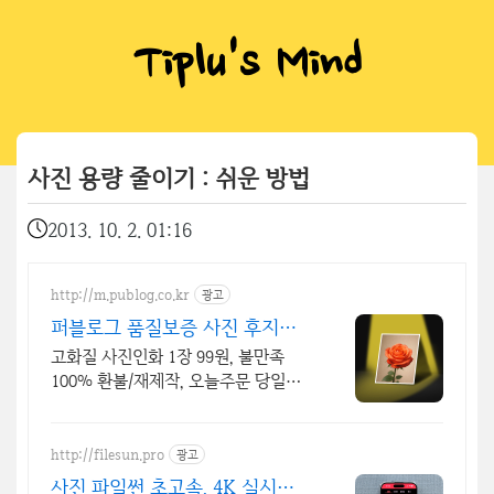
Tiplu's Mind
사진 용량 줄이기 : 쉬운 방법
2013. 10. 2. 01:16
http://m.publog.co.kr
광고
퍼블로그 품질보증 사진 후지필
름 최고급 인화지
고화질 사진인화 1장 99원, 불만족
100% 환불/재제작, 오늘주문 당일출
발
http://filesun.pro
광고
사진 파일썬 초고속, 4K 실시간